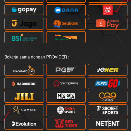
Bekerja sama dengan PROVIDER :