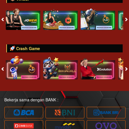
Crash Game
Bekerja sama dengan BANK :