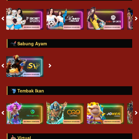
Sabung Ayam
Tembak Ikan
Virtual